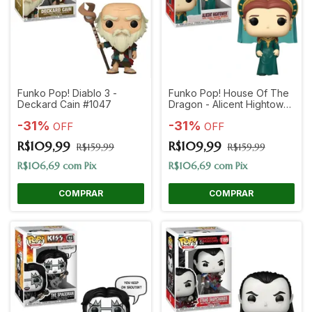
Funko Pop! Diablo 3 -
Funko Pop! House Of The
Deckard Cain #1047
Dragon - Alicent Hightower
#20
-
31
%
-
31
%
OFF
OFF
R$109,99
R$109,99
R$159,99
R$159,99
R$106,69
com
Pix
R$106,69
com
Pix