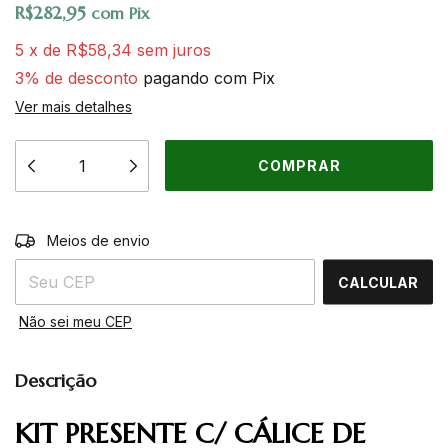
R$282,95
com
Pix
5
x
de
R$58,34
sem juros
3% de desconto
pagando com Pix
Ver mais detalhes
ALTERAR CEP
Entregas para o CEP:
Meios de envio
CALCULAR
Não sei meu CEP
Descrição
KIT PRESENTE C/ CÁLICE DE