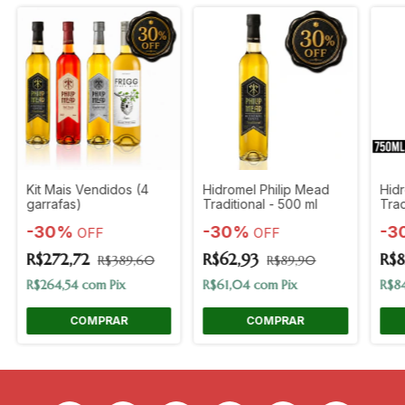
Kit Mais Vendidos (4
Hidromel Philip Mead
Hid
garrafas)
Traditional - 500 ml
Trad
-
30
%
-
30
%
-
3
OFF
OFF
R$272,72
R$62,93
R$8
R$389,60
R$89,90
R$264,54
com
Pix
R$61,04
com
Pix
R$8