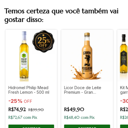
Temos certeza que você também vai
gostar disso:
Hidromel Philip Mead
Licor Doce de Leite
Kit 
Fresh Lemon - 500 ml
Premium - Gran
garr
Peregrino 275ml
-
25
%
-
3
OFF
R$74,92
R$49,90
R$
R$99,90
R$72,67
com
Pix
R$48,40
com
Pix
R$2